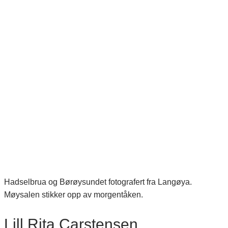
Hadselbrua og Børøysundet fotografert fra Langøya.
Møysalen stikker opp av morgentåken.
Lill Rita Carstensen