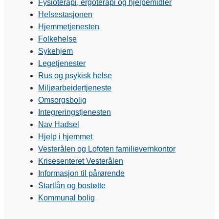
Fysioterapi, ergoterapi og hjelpemidler
Helsestasjonen
Hjemmetjenesten
Folkehelse
Sykehjem
Legetjenester
Rus og psykisk helse
Miljøarbeidertjeneste
Omsorgsbolig
Integreringstjenesten
Nav Hadsel
Hjelp i hjemmet
Vesterålen og Lofoten familievernkontor
Krisesenteret Vesterålen
Informasjon til pårørende
Startlån og bostøtte
Kommunal bolig