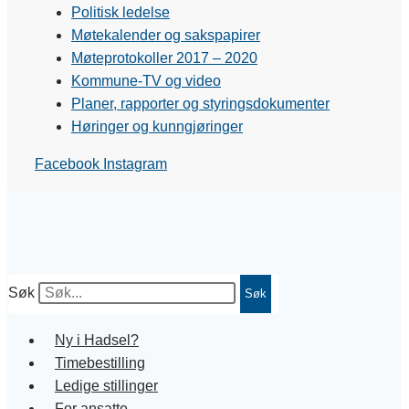
Politisk ledelse
Møtekalender og sakspapirer
Møteprotokoller 2017 – 2020
Kommune-TV og video
Planer, rapporter og styringsdokumenter
Høringer og kunngjøringer
Facebook
Instagram
Søk
Søk
Ny i Hadsel?
Timebestilling
Ledige stillinger
For ansatte