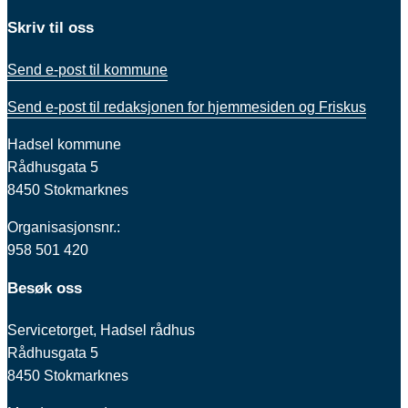
Skriv til oss
Send e-post til kommune
Send e-post til redaksjonen for hjemmesiden og Friskus
Hadsel kommune
Rådhusgata 5
8450 Stokmarknes
Organisasjonsnr.:
958 501 420
Besøk oss
Servicetorget, Hadsel rådhus
Rådhusgata 5
8450 Stokmarknes