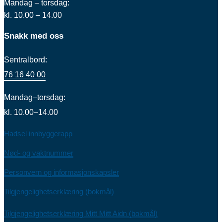
Mandag – torsdag:
kl. 10.00 – 14.00
Snakk med oss
Sentralbord:
76 16 40 00
Mandag–torsdag:
kl. 10.00–14.00
Hadsel innbyggerapp
Nød- og vaktnummer
Personvern og informasjonskapsler
Tilgjengelighetserklæring (bokmål)
Tilgjengelighetserklæring Mitt Mitt Aidn (bokmål)