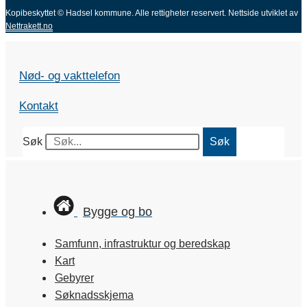
Kopibeskyttet © Hadsel kommune. Alle rettigheter reservert.
Nettside utviklet av
Nettrakett.no
Nød- og vakttelefon
Kontakt
Søk
Søk
Bygge og bo
Samfunn, infrastruktur og beredskap
Kart
Gebyrer
Søknadsskjema