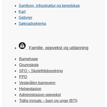
Samfunn, infrastruktur og beredskap
Kart
Gebyrer
Søknadsskjema
Familie, oppvekst og utdanning
Barnehage
Grunnskole
SFO – Skolefritidsordning
PPD
Vesterålen barnevern
Helsestasjon
Administrasjon oppvekst
Tidlig innsats – barn og unge (BTI)