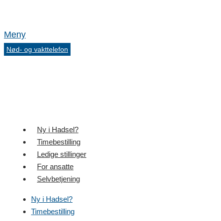
Meny
Nød- og vakttelefon
Ny i Hadsel?
Timebestilling
Ledige stillinger
For ansatte
Selvbetjening
Ny i Hadsel?
Timebestilling