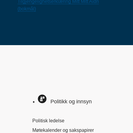
Tilgjengelighetserklæring Mitt Mitt Aidn
(bokmål)
Politikk og innsyn
Politisk ledelse
Møtekalender og sakspapirer