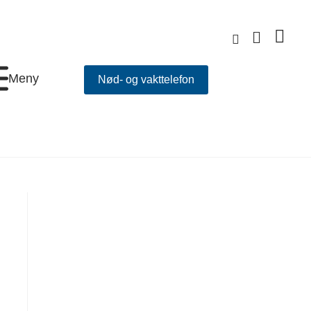
Meny
Nød- og vakttelefon