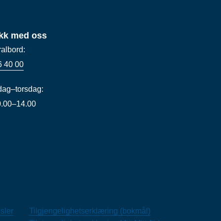
kk med oss
ralbord:
6 40 00
ag–torsdag:
10.00–14.00
sler
Tilgjengelighetserklæring (bokmål)