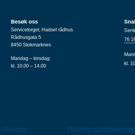
Besøk oss
Sna
Servicetorget, Hadsel rådhus
Sent
Rådhusgata 5
76 1
8450 Stokmarknes
Mand
Mandag – torsdag:
kl. 
kl. 10.00 – 14.00
 vaktnummer
Personvern og informasjonskap