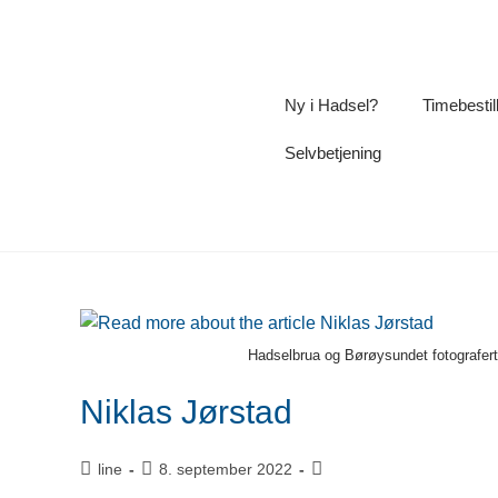
Ny i Hadsel?
Timebestil
Selvbetjening
Hadselbrua og Børøysundet fotografer
Niklas Jørstad
line
8. september 2022