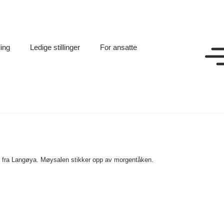
ling
Ledige stillinger
For ansatte
t fra Langøya. Møysalen stikker opp av morgentåken.