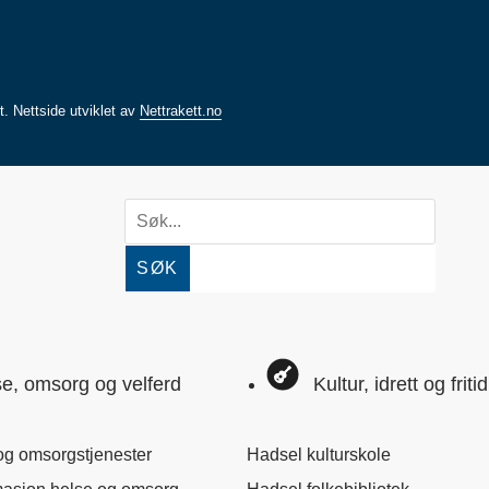
rt.
Nettside utviklet av
Nettrakett.no
SØK
e, omsorg og velferd
Kultur, idrett og fritid
og omsorgstjenester
Hadsel kulturskole