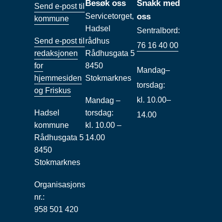
Besøk oss
Snakk med
Send e-post til
Servicetorget,
oss
kommune
Hadsel
Sentralbord:
Send e-post til
rådhus
76 16 40 00
redaksjonen
Rådhusgata 5
for
8450
Mandag–
hjemmesiden
Stokmarknes
torsdag:
og Friskus
kl. 10.00–
Mandag –
Hadsel
torsdag:
14.00
kommune
kl. 10.00 –
Rådhusgata 5
14.00
8450
Stokmarknes
Organisasjons
nr.:
958 501 420