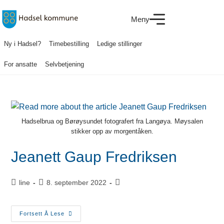
Meny
Ny i Hadsel?
Timebestilling
Ledige stillinger
For ansatte
Selvbetjening
Hadselbrua og Børøysundet fotografert fra Langøya. Møysalen
stikker opp av morgentåken.
Jeanett Gaup Fredriksen
line
8. september 2022
Fortsett Å Lese