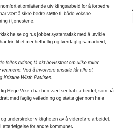
mført et omfattende utviklingsarbeid for å forbedre
ar vært å sikre bedre støtte til både voksne
ng i tjenestene.
sykisk helse og rus jobbet systematisk med å utvikle
ar ført til et mer helhetlig og tverrfaglig samarbeid,
e felles rutiner, få økt bevissthet om ulike roller
 teamene. Ved å involvere ansatte får alle et
g Kristine Wisth Paulsen.
g Hege Viken har hun vært sentral i arbeidet, som nå
ratt med faglig veiledning og støtte gjennom hele
og understreker viktigheten av å videreføre arbeidet.
etterfølgelse for andre kommuner.