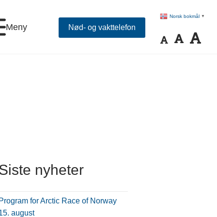
Norsk bokmål
▼
Meny
Nød- og vakttelefon
Siste nyheter
Program for Arctic Race of Norway
15. august