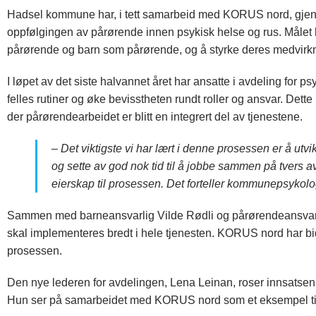
Hadsel kommune har, i tett samarbeid med KORUS nord, gjenno
oppfølgingen av pårørende innen psykisk helse og rus. Målet h
pårørende og barn som pårørende, og å styrke deres medvirkni
I løpet av det siste halvannet året har ansatte i avdeling for p
felles rutiner og øke bevisstheten rundt roller og ansvar. Dette h
der pårørendearbeidet er blitt en integrert del av tjenestene.
– Det viktigste vi har lært i denne prosessen er å utvikl
og sette av god nok tid til å jobbe sammen på tvers av
eierskap til prosessen. Det forteller kommunepsykolo
Sammen med barneansvarlig Vilde Rødli og pårørendeansvarli
skal implementeres bredt i hele tjenesten. KORUS nord har bid
prosessen.
Den nye lederen for avdelingen, Lena Leinan, roser innsatsen 
Hun ser på samarbeidet med KORUS nord som et eksempel til 