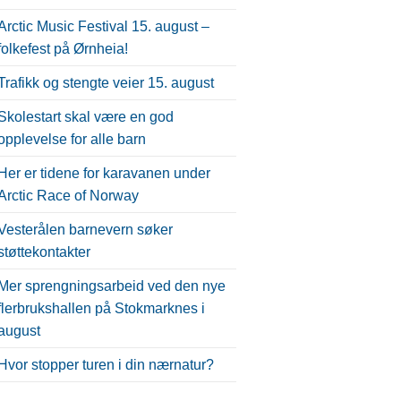
Arctic Music Festival 15. august –
folkefest på Ørnheia!
Trafikk og stengte veier 15. august
Skolestart skal være en god
opplevelse for alle barn
Her er tidene for karavanen under
Arctic Race of Norway
Vesterålen barnevern søker
støttekontakter
Mer sprengningsarbeid ved den nye
flerbrukshallen på Stokmarknes i
august
Hvor stopper turen i din nærnatur?