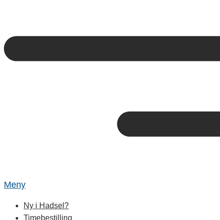
Meny
Ny i Hadsel?
Timebestilling