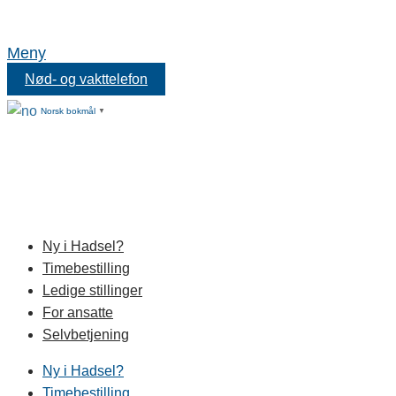
Meny
Nød- og vakttelefon
Norsk bokmål
▼
Ny i Hadsel?
Timebestilling
Ledige stillinger
For ansatte
Selvbetjening
Ny i Hadsel?
Timebestilling