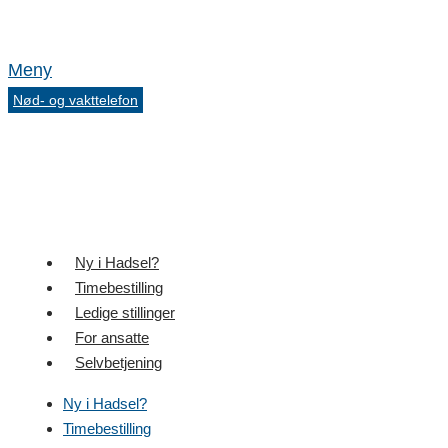
Meny
Nød- og vakttelefon
Ny i Hadsel?
Timebestilling
Ledige stillinger
For ansatte
Selvbetjening
Ny i Hadsel?
Timebestilling