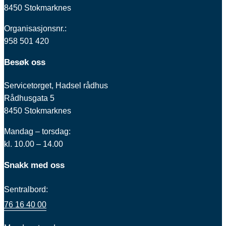
8450 Stokmarknes
Organisasjonsnr.:
958 501 420
Besøk oss
Servicetorget, Hadsel rådhus
Rådhusgata 5
8450 Stokmarknes
Mandag – torsdag:
kl. 10.00 – 14.00
Snakk med oss
Sentralbord:
76 16 40 00