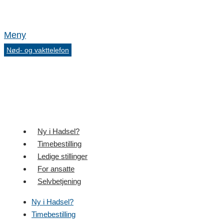
Meny
Nød- og vakttelefon
Ny i Hadsel?
Timebestilling
Ledige stillinger
For ansatte
Selvbetjening
Ny i Hadsel?
Timebestilling