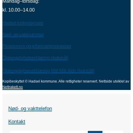
Mandag–torsdag:
kl. 10.00–14.00
Hadsel innbyggerapp
Nød- og vaktnummer
Personvern og informasjonskapsler
Tilgjengelighetserklæring (bokmål)
Tilgjengelighetserklæring Mitt Mitt Aidn (bokmål)
Kopibeskyttet © Hadsel kommune. Alle rettigheter reservert.
Nettside utviklet av
Nettrakett.no
Nød- og vakttelefon
Kontakt