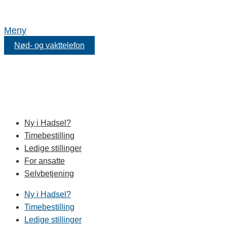
Meny
Nød- og vakttelefon
Ny i Hadsel?
Timebestilling
Ledige stillinger
For ansatte
Selvbetjening
Ny i Hadsel?
Timebestilling
Ledige stillinger