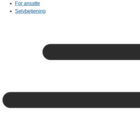
For ansatte
Selvbetjening