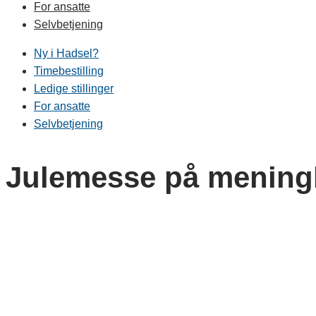
For ansatte
Selvbetjening
Ny i Hadsel?
Timebestilling
Ledige stillinger
For ansatte
Selvbetjening
Julemesse på mening