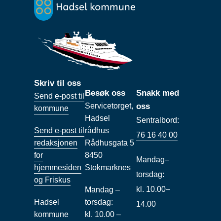
Skriv til oss
Besøk oss
Snakk med
Send e-post til
Servicetorget,
oss
kommune
Hadsel
Sentralbord:
Send e-post til
rådhus
76 16 40 00
redaksjonen
Rådhusgata 5
for
8450
Mandag–
hjemmesiden
Stokmarknes
torsdag:
og Friskus
kl. 10.00–
Mandag –
Hadsel
torsdag:
14.00
kommune
kl. 10.00 –