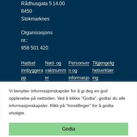
Rådhusgata 5
14.00
8450
Stokmarknes
Organisasjons
nr.:
958 501 420
Hadsel
Nød- og
Personver
Tilgjengelig
innbyggera
vaktnumm
n og
hetserklær
pp
er
informasjo
ing
nskapsler
(bokmål)
Vi benytter informasjonskapsler for å gi deg en god
Tilgjengeli
opplevelse på nettsiden. Ved å klikke "Godta", godtar du alle
ghetserkl
informasjonskapsler. Klikk på "Innstillinger" for å godta
æring Mitt
utvalgte.
Mitt Aidn
(bokmål)
Godta