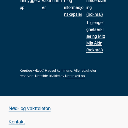
innbyggera
vaktnumm
n og
hetserklær
pp
er
informasjo
ing
nskapsler
(bokmål)
Tilgjengeli
ghetserkl
æring Mitt
Mitt Aidn
(bokmål)
Kopibeskyttet © Hadsel kommune. Alle rettigheter
reservert.
Nettside utviklet av
Nettrakett.no
Nød- og vakttelefon
Kontakt