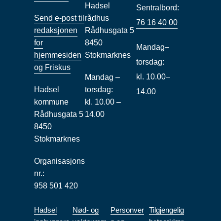
Hadsel
Sentralbord:
Send e-post til
rådhus
76 16 40 00
redaksjonen
Rådhusgata 5
for
8450
Mandag–
hjemmesiden
Stokmarknes
torsdag:
og Friskus
kl. 10.00–
Mandag –
Hadsel
torsdag:
14.00
kommune
kl. 10.00 –
Rådhusgata 5
14.00
8450
Stokmarknes
Organisasjons
nr.:
958 501 420
Hadsel
Nød- og
Personver
Tilgjengelig