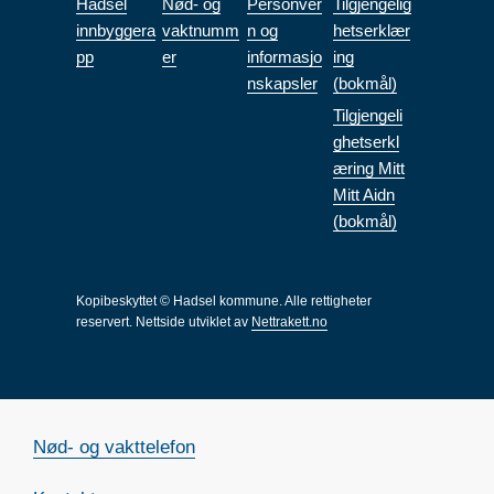
Hadsel
Nød- og
Personver
Tilgjengelig
innbyggera
vaktnumm
n og
hetserklær
pp
er
informasjo
ing
nskapsler
(bokmål)
Tilgjengeli
ghetserkl
æring Mitt
Mitt Aidn
(bokmål)
Kopibeskyttet © Hadsel kommune. Alle rettigheter
reservert.
Nettside utviklet av
Nettrakett.no
Nød- og vakttelefon