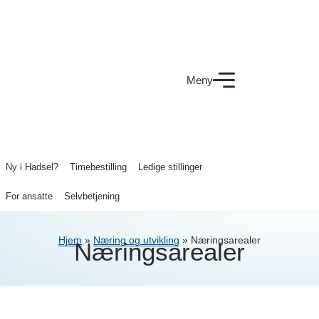
Meny
Ny i Hadsel?
Timebestilling
Ledige stillinger
For ansatte
Selvbetjening
Hjem
»
Næring og utvikling
»
Næringsarealer
Næringsarealer