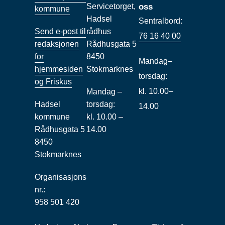
Servicetorget,
oss
kommune
Hadsel
Sentralbord:
Send e-post til
rådhus
76 16 40 00
redaksjonen
Rådhusgata 5
for
8450
Mandag–
hjemmesiden
Stokmarknes
torsdag:
og Friskus
kl. 10.00–
Mandag –
Hadsel
torsdag:
14.00
kommune
kl. 10.00 –
Rådhusgata 5
14.00
8450
Stokmarknes
Organisasjons
nr.:
958 501 420