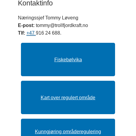
Kontaktinfo
Næringssjef Tommy Løveng
E-post:
tommy@trollfjordkraft.no
Tlf:
+47
916 24 688.
Fiskebølvika
Kart over regulert område
Kunngjøring områderegulering