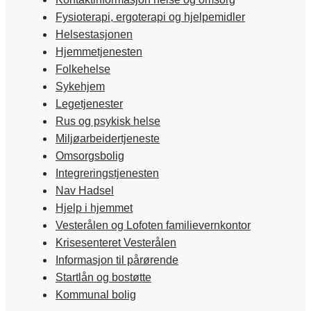
Fysioterapi, ergoterapi og hjelpemidler
Helsestasjonen
Hjemmetjenesten
Folkehelse
Sykehjem
Legetjenester
Rus og psykisk helse
Miljøarbeidertjeneste
Omsorgsbolig
Integreringstjenesten
Nav Hadsel
Hjelp i hjemmet
Vesterålen og Lofoten familievernkontor
Krisesenteret Vesterålen
Informasjon til pårørende
Startlån og bostøtte
Kommunal bolig