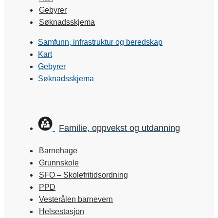
Gebyrer
Søknadsskjema
Samfunn, infrastruktur og beredskap
Kart
Gebyrer
Søknadsskjema
Familie, oppvekst og utdanning
Barnehage
Grunnskole
SFO – Skolefritidsordning
PPD
Vesterålen barnevern
Helsestasjon