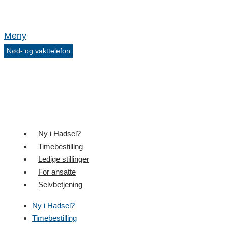
Meny
Nød- og vakttelefon
Ny i Hadsel?
Timebestilling
Ledige stillinger
For ansatte
Selvbetjening
Ny i Hadsel?
Timebestilling