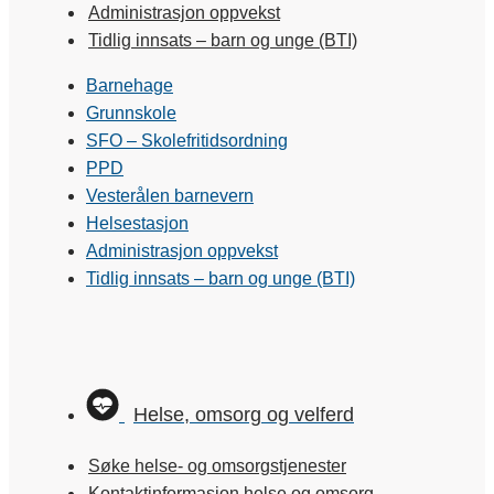
Administrasjon oppvekst
Tidlig innsats – barn og unge (BTI)
Barnehage
Grunnskole
SFO – Skolefritidsordning
PPD
Vesterålen barnevern
Helsestasjon
Administrasjon oppvekst
Tidlig innsats – barn og unge (BTI)
Helse, omsorg og velferd
Søke helse- og omsorgstjenester
Kontaktinformasjon helse og omsorg