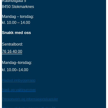
Rådhusgata 5
8450 Stokmarknes
Mandag – torsdag:
kl. 10.00 – 14.00
Snakk med oss
Sentralbord:
76 16 40 00
Mandag–torsdag:
kl. 10.00–14.00
Hadsel innbyggerapp
Nød- og vaktnummer
Personvern og informasjonskapsler