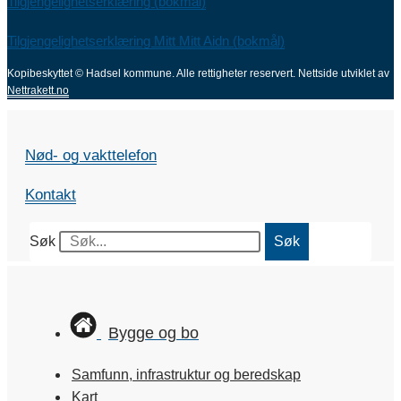
Tilgjengelighetserklæring (bokmål)
Tilgjengelighetserklæring Mitt Mitt Aidn (bokmål)
Kopibeskyttet © Hadsel kommune. Alle rettigheter reservert.
Nettside utviklet av
Nettrakett.no
Nød- og vakttelefon
Kontakt
Søk
Søk
Bygge og bo
Samfunn, infrastruktur og beredskap
Kart